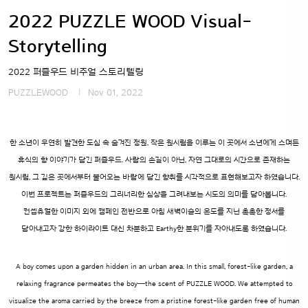
2022 PUZZLE WOOD Visual-
Storytelling
2022 퍼즐우드 비주얼 스토리텔링
PUZZLEWOOD
Nov 01, 2022
한 소년이 우연히 발견한 도심 속 숨겨진 정원,
작은 원시림을 이루는 이 곳에서 소년에게 스며든
휴식의 향 이야기가 담긴 퍼즐우드.
사람의 손길이 아닌, 자연 그대로의 시간으로 존재하는
원시림, 그 깊은 곳에서부터 불어오는 바람에 담긴 향취를 시각적으로 표현해보고자 하였습니다.
이번 프로젝트는 퍼즐우드의 그리너리한 심상을 그려내보는 시도의 의미를 담아봅니다.
컨셉츄얼한 이미지 외에 캠페인 전반으로 아침 새벽이슬의 온도를
지닌 촉촉한 정서를
담아내고자 강한 하이라이트 대신 차분하고 Earthy한 분위기를 자아내도록 하였습니다.
A boy comes upon a garden hidden in an urban area.
In this small, forest-like garden, a
relaxing fragrance permeates the boy—the scent of PUZZLE WOOD.
We attempted to
visualize the aroma carried by the breeze from a pristine forest-like garden free of human