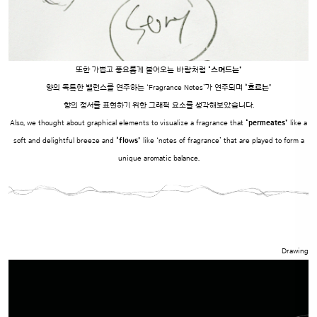
또한 가볍고 풍요롭게 불어오는 바람처럼
‘스며드는’
향의 독특한 밸런스를 연주하는 ‘Fragrance Notes’가 연주되며
‘흐르는’
향의 정서를 표현하기 위한 그래픽 요소를 생각해보았습니다.
Also, we thought about graphical elements to visualize a fragrance
that
‘permeates’
like a
soft and delightful breeze and
‘flows’
like ‘notes of fragrance’ that are played to form a
unique aromatic balance.
Drawing