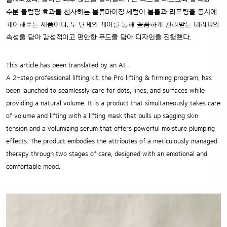
수분 플럼핑 효과를 선사하는 볼류마이징 세럼이 볼륨과 리프팅을 동시에
케어해주는 제품이다. 두 단계의 케어를 통해 꼼꼼하게 관리받는 테라피의
속성을 담아 감성적이고 편안한 무드를 담아 디자인을 진행했다.
This article has been translated by an AI.
A 2-step professional lifting kit, the Pro lifting & firming program, has
been launched to seamlessly care for dots, lines, and surfaces while
providing a natural volume. It is a product that simultaneously takes care
of volume and lifting with a lifting mask that pulls up sagging skin
tension and a volumizing serum that offers powerful moisture plumping
effects. The product embodies the attributes of a meticulously managed
therapy through two stages of care, designed with an emotional and
comfortable mood.