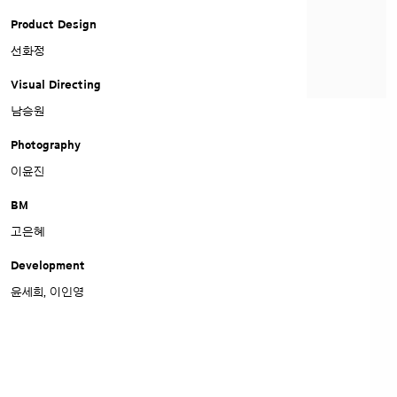
Amorepacific Creatives
Product Design
선화정
Visual Directing
남승원
Photography
이윤진
BM
고은혜
Development
윤세희, 이인영