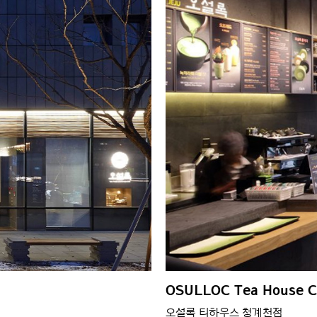
OSULLOC Tea House C
오설록 티하우스 청계천점