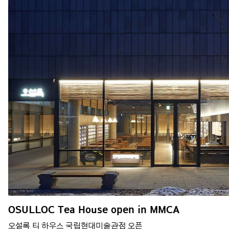
OSULLOC Tea House open in MMCA
오설록 티 하우스 국립현대미술관점 오픈