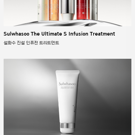
Sulwhasoo The Ultimate S Infusion Treatment
설화수 진설 인퓨전 트리트먼트