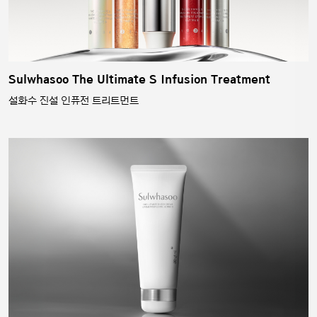
Sulwhasoo The Ultimate S Infusion Treatment
설화수 진설 인퓨전 트리트먼트