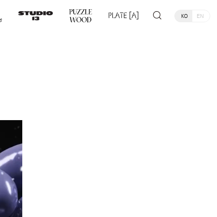
KO
EN