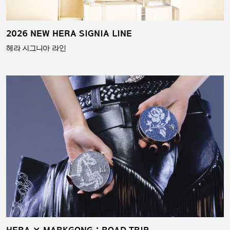
2026 NEW HERA SIGNIA LINE
헤라 시그니아 라인
HERA × MARKGONG : ROAD TRIP