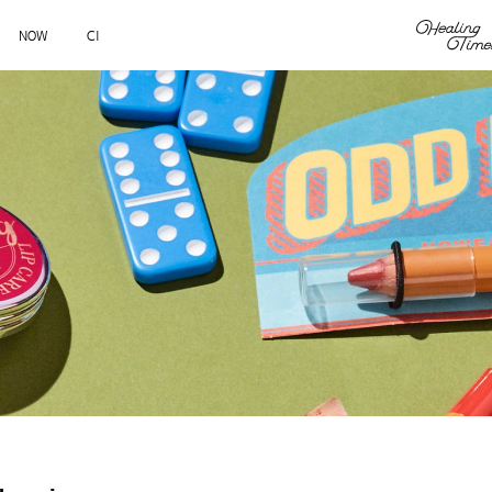
NOW
CI