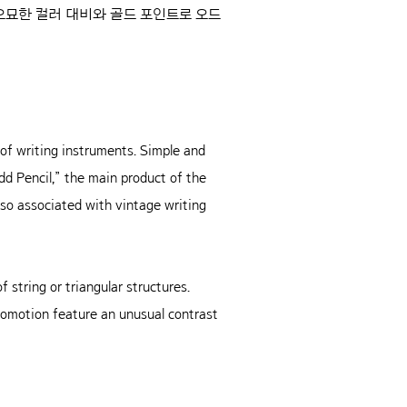
 오묘한 컬러 대비와 골드 포인트로 오드
 of writing instruments. Simple and
dd Pencil,” the main product of the
lso associated with vintage writing
 string or triangular structures.
promotion feature an unusual contrast