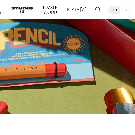
KO
EN