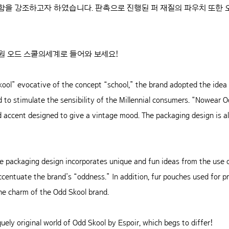
 함을 강조하고자 하였습니다. 판촉으로 진행된 퍼 재질의 파우치 또한
원 오드 스쿨의세계로 들어와 보세요!
kool” evocative of the concept “school,” the brand adopted the idea
to stimulate the sensibility of the Millennial consumers. “Nowear O
ld accent designed to give a vintage mood. The packaging design is a
e packaging design incorporates unique and fun ideas from the use of
ccentuate the brand’s “oddness.” In addition, fur pouches used for 
the charm of the Odd Skool brand.
ely original world of Odd Skool by Espoir, which begs to differ!