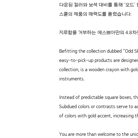
다운된 컬러와 보색 대비를 통해 ‘오드’
스쿨의 제품의 매력도를 올렸습니다.
지루함을 거부하는 에스쁘아만의 4.8차
Befitting the collection dubbed “Odd S
easy-to-pick-up products are designed 
collection, is a wooden crayon with go
instruments.
Instead of predictable square boxes, th
Subdued colors or contrasts serve to a
of colors with gold accent, increasing 
You are more than welcome to the uniqu