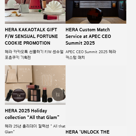
HERA KAKAOTALK GIFT
HERA Custom Match
F/W SENSUAL FORTUNE
Service at APEC CEO
COOKIE PROMOTION
Summit 2025
헤라 카카오톡 선물하기 F/W 센슈얼
APEC CEO Summit 2025 헤라
포춘쿠키 기획전
커스텀 매치
HERA 2025 Holiday
HERA ‘UNLOCK THE
collection “All that Glam”
MOMENT’ KAKAOTALK
GIFT LIMITED PACKAGE
헤라 25년 홀리데이 컬렉션 “ All that
Glam”
헤라 발렌타인 2026 리미티드