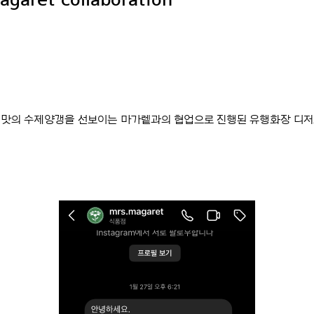
 맛의 수제양갱을 선보이는 마가렡과의 협업으로 진행된 유행화장 디저