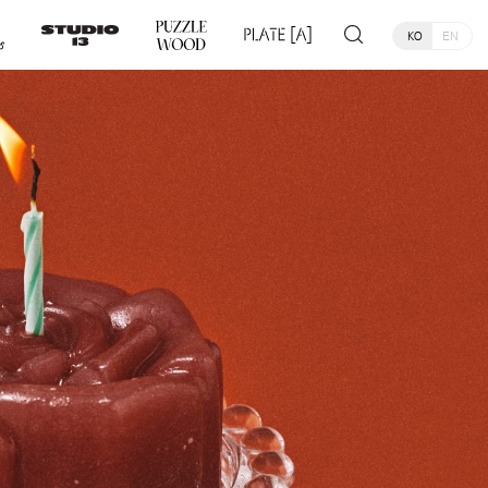
KO
EN