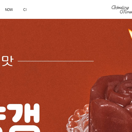
NOW
CI