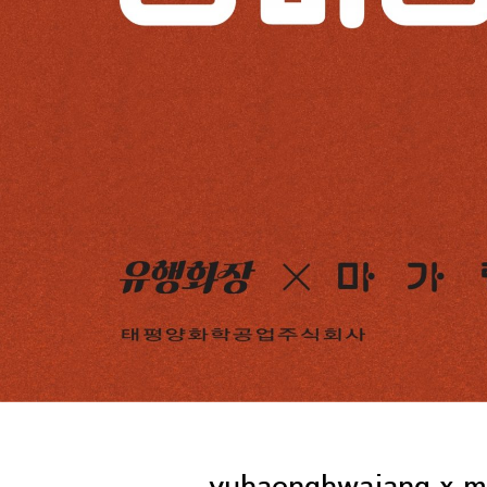
yuhaenghwajang x ma