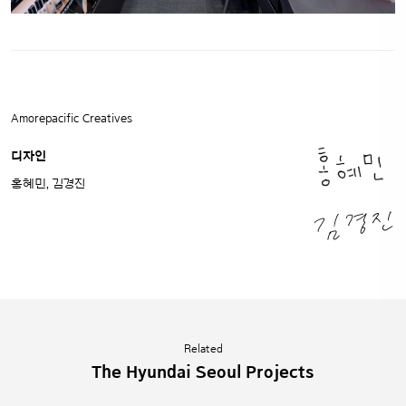
Amorepacific Creatives
디자인
홍혜민, 김경진
Related
The Hyundai Seoul Projects