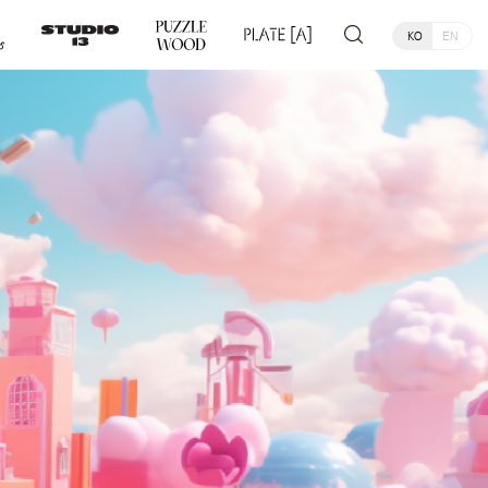
KO
EN