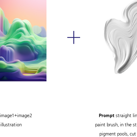
d image1+image2
Prompt
straight li
illustration
paint brush, in the s
pigment pools, cut