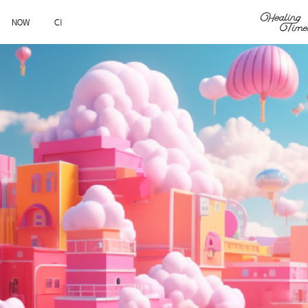
NOW
CI