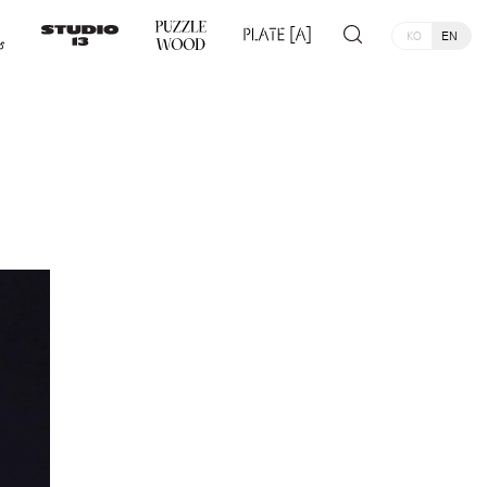
KO
EN