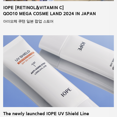
IOPE [RETINOL&VITAMIN C]
QOO10 MEGA COSME LAND 2024 IN JAPAN
아이오페 큐텐 일본 팝업 스토어
The newly launched IOPE UV Shield Line