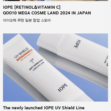
IOPE [RETINOL&VITAMIN C]
QOO10 MEGA COSME LAND 2024 IN JAPAN
아이오페 큐텐 일본 팝업 스토어
The newly launched IOPE UV Shield Line