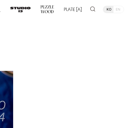
KO
EN