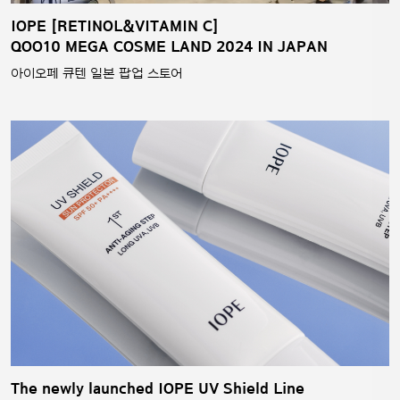
IOPE [RETINOL&VITAMIN C]
QOO10 MEGA COSME LAND 2024 IN JAPAN
아이오페 큐텐 일본 팝업 스토어
The newly launched IOPE UV Shield Line