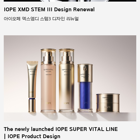
IOPE XMD STEM III Design Renewal
아이오페 엑스엠디 스템3 디자인 리뉴얼
The newly launched IOPE SUPER VITAL LINE
| IOPE Product Design