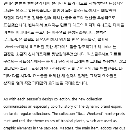
열대식물들을 컬렉션의 테마 컬러인 민트와 레드로 재해석하여 단상자의
그래픽 요소로 활용했습니다. 메인이 되는 마스카라에서는 메탈릭한
재질에 다채로운 컬러를 입혀 화려한 클러버로의 변신을 추상적으로
표현했습니다. 반복해서 보여지는 민트와 레드의 매치가 유니크한 대비를
이루며 매대에서도 돋보이는 비주얼로 완성되었습니다. 컬렉션
로고타입은 클럽의 네온사인에서 영감을 받은 요소들로, 필기체
‘Weekend’에서 흐트러진 듯한 휴가의 느낌을 강조하기 위해 ‘Ibiza’는
단정한 소문자 산세리프체로 뒷받침해주었습니다. 익스클루시브 키트로
구성되는 세트상자에서는 용기나 단상자의 그래픽을 그대로 채용하지 않고
미니멀한 컬러 그라데이션만 적용하여 신비로운 분위기를 연출했습니다.
기타 다른 시각적 요소들을 배제한 채 철저히 절제된 그래픽 요소들은
상자를 열기 직전 기대감과 호기심을 극대화합니다.
As with each season’s design collection, the new collection
communicates an especially colorful story of the dynamic brand espoir,
unlike its regular collections. The collection “Ibiza Weekend” reinterprets
mint and red, the theme colors of tropical plants, which are used as
graphic elements in the package. Mascara, the main item, adopts various