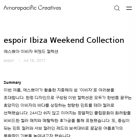
espoir Ibiza Weekend Collection
에스쁘아 이비자 위켄드 컬렉션
espoir
Jul 18, 2017
Summary
이번 여름, 에스쁘아가 황홀한 지중해의 섬 ‘이비자’로 여러분을
초대합니다. 한정 디자인으로 구성된 이번 컬렉션은 모두가 한번쯤 꿈꾸는
휴양지인 이비자의 바다를 상징하는 청량한 민트를 테마 컬러로
선택했습니다. 24시간 쉬지 않고 이어지는 정열적인 클럽문화의 화려함을
비비드한 컬러 매치와 메탈릭한 후가공을 통해 표현했습니다. 또, 중심이
되는 민트 컬러와 서브 컬러인 레드의 보색대비로 꿈같은 여름휴가의
몽환적인 기분을 녹여내고자 했습니다.