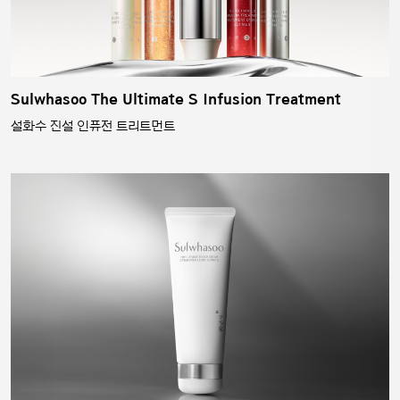
Sulwhasoo The Ultimate S Infusion Treatment
설화수 진설 인퓨전 트리트먼트