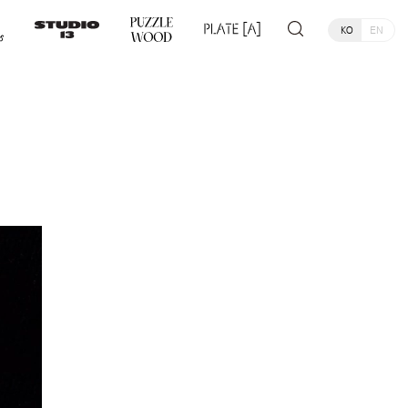
KO
EN