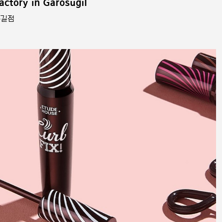
ctory in Garosugil
수길점