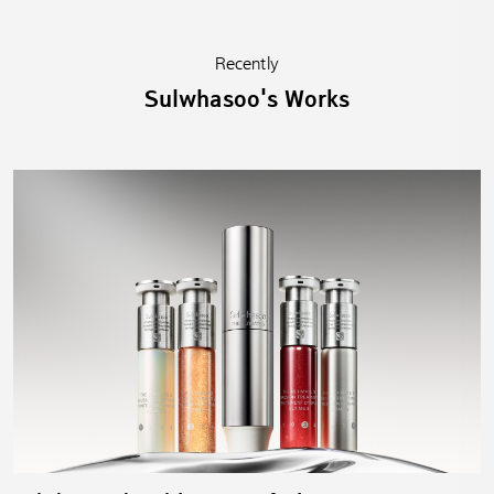
Recently
Sulwhasoo's Works