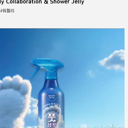
y Collaboration & Shower Jelly
 샤워젤리