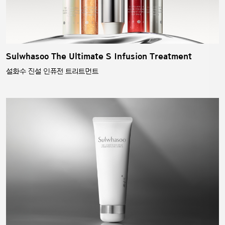
Sulwhasoo The Ultimate S Infusion Treatment
설화수 진설 인퓨전 트리트먼트