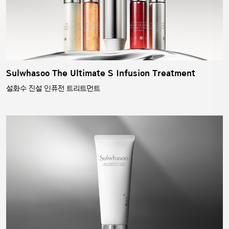
Sulwhasoo The Ultimate S Infusion Treatment
설화수 진설 인퓨전 트리트먼트