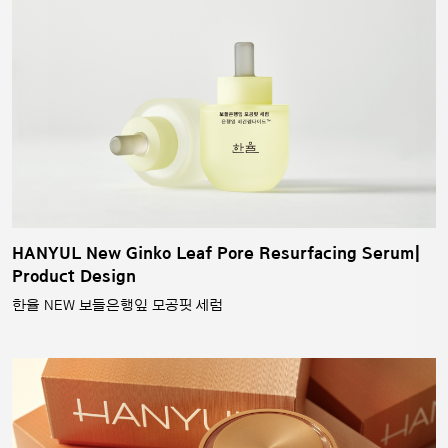
HANYUL New Ginko Leaf Pore Resurfacing Serum|
Product Design
한율 NEW 보들은행잎 모공핏 세럼