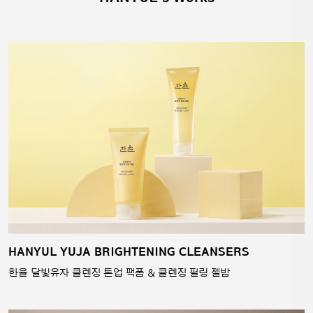
HANYUL YUJA BRIGHTENING CLEANSERS
한율 달빛유자 클렌징 톤업 팩폼 & 클렌징 필링 젤밤