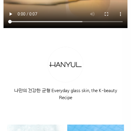
나만의 건강한 균형 Everyday glass skin, the K-beauty
Recipe