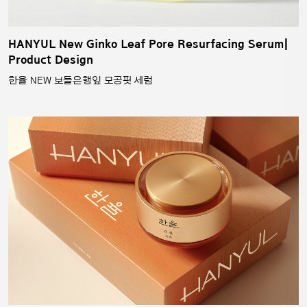
HANYUL New Ginko Leaf Pore Resurfacing Serum|
Product Design
한율 NEW 보들은행잎 모공핏 세럼