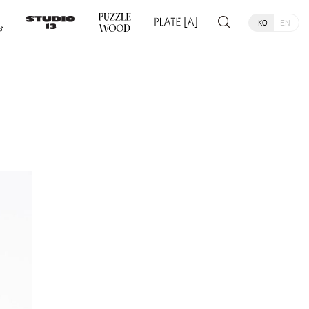
KO
EN