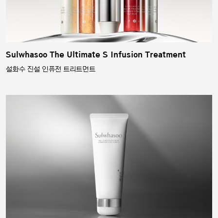
Sulwhasoo The Ultimate S Infusion Treatment
설화수 진설 인퓨전 트리트먼트