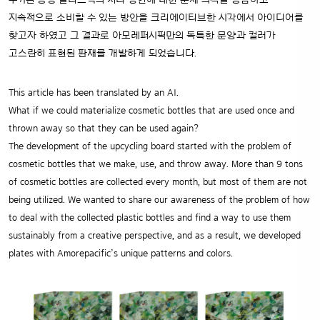
수거된 공병 플라스틱의 처리 방안에 대한 문제 의식을 공감하고
지속적으로 소비할 수 있는 방안을 크리에이티브한 시각에서 아이디어를
찾고자 하였고 그 결과로 아모레퍼시픽만의 독특한 문양과 컬러가
고스란히 표현된 판재를 개발하게 되었습니다.
This article has been translated by an AI.
What if we could materialize cosmetic bottles that are used once and
thrown away so that they can be used again?
The development of the upcycling board started with the problem of
cosmetic bottles that we make, use, and throw away. More than 9 tons
of cosmetic bottles are collected every month, but most of them are not
being utilized. We wanted to share our awareness of the problem of how
to deal with the collected plastic bottles and find a way to use them
sustainably from a creative perspective, and as a result, we developed
plates with Amorepacific’s unique patterns and colors.