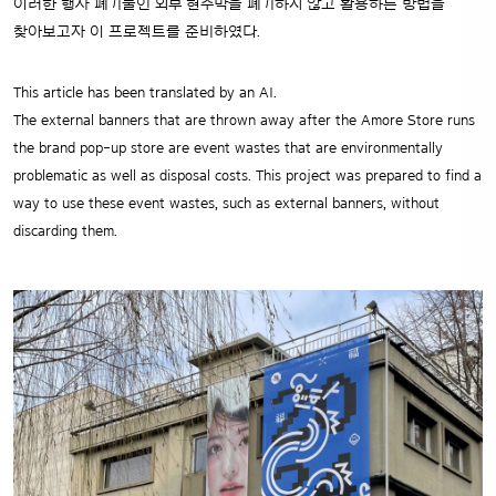
이러한 행사 폐기물인 외부 현수막을 폐기하지 않고 활용하는 방법을
찾아보고자 이 프로젝트를 준비하였다.
This article has been translated by an AI.
The external banners that are thrown away after the Amore Store runs
the brand pop-up store are event wastes that are environmentally
problematic as well as disposal costs. This project was prepared to find a
way to use these event wastes, such as external banners, without
discarding them.