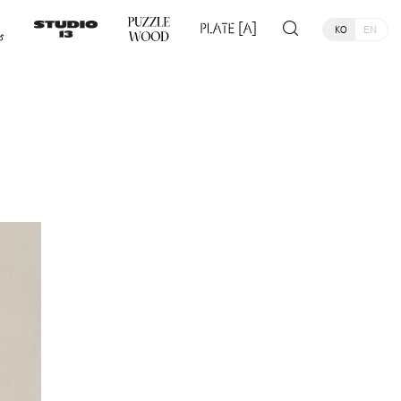
KO
EN