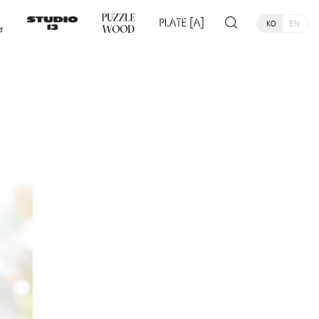
KO
EN