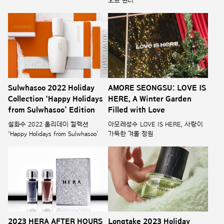
오브 윈터’
Sulwhasoo 2022 Holiday
AMORE SEONGSU: LOVE IS
Collection ‘Happy Holidays
HERE, A Winter Garden
from Sulwhasoo’ Edition
Filled with Love
설화수 2022 홀리데이 컬렉션
아모레성수 LOVE IS HERE, 사랑이
‘Happy Holidays from Sulwhasoo’
가득한 겨울 정원
2023 HERA AFTER HOURS
Longtake 2023 Holiday