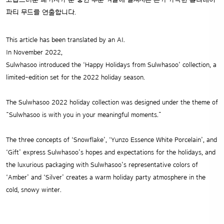
고급스러운 패키지가 눈 쌓인 추운 겨울에 펼쳐지는 온기 가득한 홀리데이
파티 무드를 연출합니다.
This article has been translated by an AI.
In November 2022,
Sulwhasoo introduced the ‘Happy Holidays from Sulwhasoo’ collection, a
limited-edition set for the 2022 holiday season.
The Sulwhasoo 2022 holiday collection was designed under the theme of
“Sulwhasoo is with you in your meaningful moments.”
The three concepts of ‘Snowflake’, ‘Yunzo Essence White Porcelain’, and
‘Gift’ express Sulwhasoo’s hopes and expectations for the holidays, and
the luxurious packaging with Sulwhasoo’s representative colors of
‘Amber’ and ‘Silver’ creates a warm holiday party atmosphere in the
cold, snowy winter.