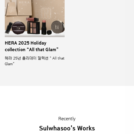
HERA 2025 Holiday
collection “All that Glam”
헤라 25년 홀리데이 컬렉션 “ All that
Glam”
Recently
Sulwhasoo's Works