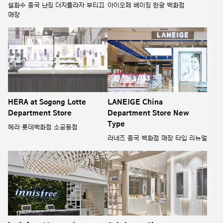
설화수 중국 난징 더지플라자 부티끄
아이오페 베이징 한광 백화점
매장
HERA at Sogong Lotte
LANEIGE China
Department Store
Department Store New
Type
헤라 롯데백화점 소공동점
라네즈 중국 백화점 매장 타입 리뉴얼