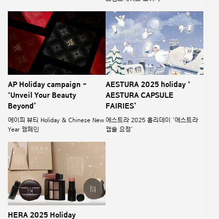
AP Holiday campaign -
AESTURA 2025 holiday ‘
‘Unveil Your Beauty
AESTURA CAPSULE
Beyond’
FAIRIES’
에이피 뷰티 Holiday & Chinese New
에스트라 2025 홀리데이 ‘에스트라
Year 캠페인
캡슐 요정’
HERA 2025 Holiday