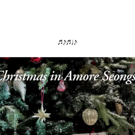
♬♪♬♩♪