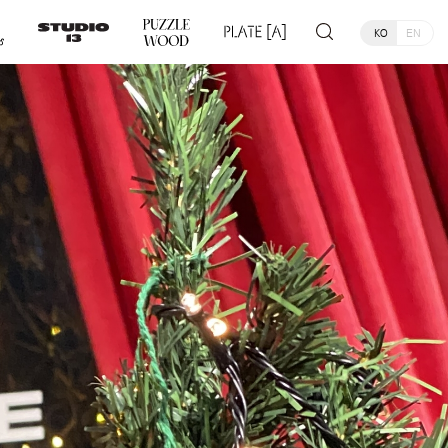
KO
EN