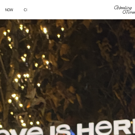
NOW
CI