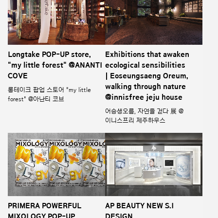
Longtake POP-UP store,
Exhibitions that awaken
"my little forest" @ANANTI
ecological sensibilities
COVE
| Eoseungsaeng Oreum,
walking through nature
롱테이크 팝업 스토어 "my little
@innisfree jeju house
forest" @아난티 코브
어승생오름, 자연을 걷다 展 @
이니스프리 제주하우스
PRIMERA POWERFUL
AP BEAUTY NEW S.I
MIXOLOGY POP-UP
DESIGN