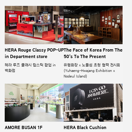
HERA Rouge Classy POP-UP
The Face of Korea From The
in Department store
50's To The Present
헤라 루즈 클래시 립스틱 팝업 in
유행화장 x 노들섬 초청 협력 전시회
백화점
(Yuhaeng-Hwajang Exhibition x
Nodeul Island)
AMORE BUSAN 1F
HERA Black Cushion