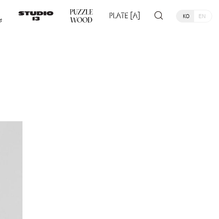
KO
EN