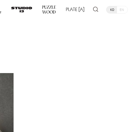
KO
EN