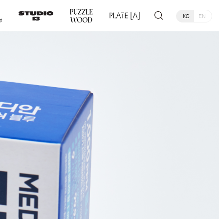
KO
EN