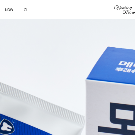
NOW
CI