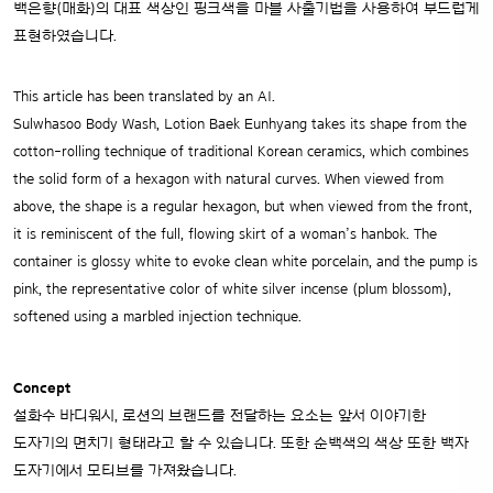
백은향(매화)의 대표 색상인 핑크색을 마블 사출기법을 사용하여 부드럽게
표현하였습니다.
This article has been translated by an AI.
Sulwhasoo Body Wash, Lotion Baek Eunhyang takes its shape from the
cotton-rolling technique of traditional Korean ceramics, which combines
the solid form of a hexagon with natural curves. When viewed from
above, the shape is a regular hexagon, but when viewed from the front,
it is reminiscent of the full, flowing skirt of a woman’s hanbok. The
container is glossy white to evoke clean white porcelain, and the pump is
pink, the representative color of white silver incense (plum blossom),
softened using a marbled injection technique.
Concept
설화수 바디워시, 로션의 브랜드를 전달하는 요소는 앞서 이야기한
도자기의 면치기 형태라고 할 수 있습니다. 또한 순백색의 색상 또한 백자
도자기에서 모티브를 가져왔습니다.