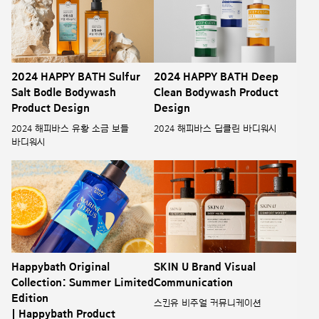
2024 HAPPY BATH Sulfur
2024 HAPPY BATH Deep
Salt Bodle Bodywash
Clean Bodywash Product
Product Design
Design
2024 해피바스 유황 소금 보들
2024 해피바스 딥클린 바디워시
바디워시
Happybath Original
SKIN U Brand Visual
Collection: Summer Limited
Communication
Edition
스킨유 비주얼 커뮤니케이션
| Happybath Product