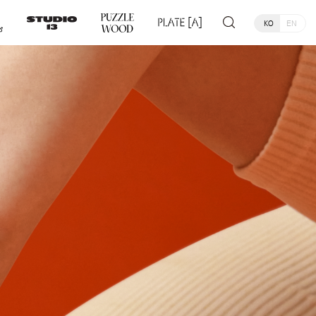
KO
EN