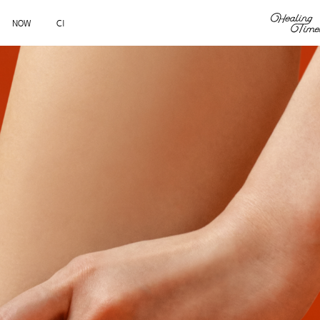
NOW
CI