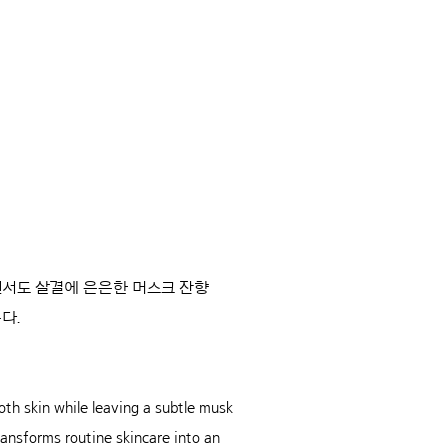
면서도 살결에 은은한 머스크 잔향
다.
th skin while leaving a subtle musk
ransforms routine skincare into an