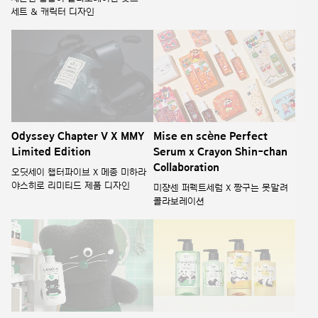
Limited Edition
Serum x Crayon Shin-chan
Collaboration
오딧세이 챕터파이브 X 메종 미하라
야스히로 리미티드 제품 디자인
미쟝센 퍼펙트세럼 X 짱구는 못말려
콜라보레이션
LABO H X MONAMHEE
Happybath x Bao Family
Collaboration
Collaboration & Shower
Jelly
라보에이치 X 모남희 콜라보레이션
해피바스 바오 패밀리 콜라보 &
샤워젤리