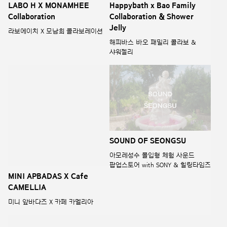
MINI APBADAS X Cafe
SOUND OF SEONGSU
CAMELLIA
아모레성수 몰입형 체험 사운드
팝업스토어 with SONY & 힐링타임즈
미니 앞바다즈 X 카페 카멜리아
MAMONDE X CHUPA CHUPS
HERA × MARKGONG :
Pop-up Store
ROAD TRIP
마몽드 X 츄파춥스 콜라보레이션
헤라 × 마크공 : 로드 트립, 도시의
팝업스토어
틀을 깨고 자유를 입다.