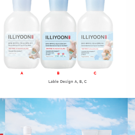
A
B
C
Lable Design A, B, C