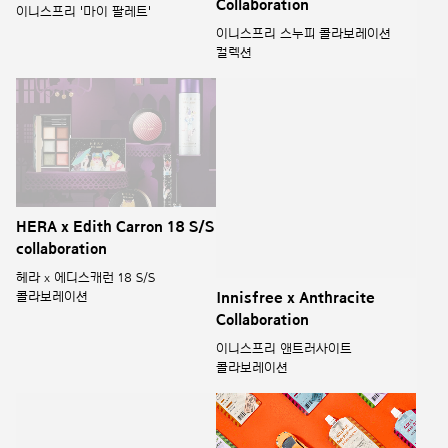
HERA x Edith Carron 18 S/S
Innisfree x Anthracite
collaboration
Collaboration
헤라 x 에디스캐런 18 S/S
이니스프리 앤트러사이트
콜라보레이션
콜라보레이션
Innisfree Toy Story x
New Products You Might
Collaboration
Have Missed in 2019