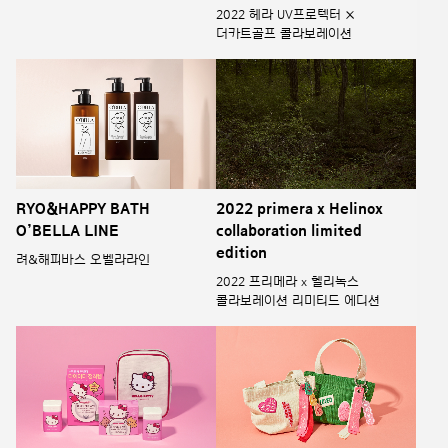
O’BELLA LINE
collaboration limited
edition
려&해피바스 오벨라라인
2022 프리메라 x 헬리녹스
콜라보레이션 리미티드 에디션
Metagreen Slim Up Hello
YUHAENGHWAJANG Goods
Kitty Edition
유행화장 굿즈
바이탈뷰티 메타그린 슬림업
헬로키티 에디션