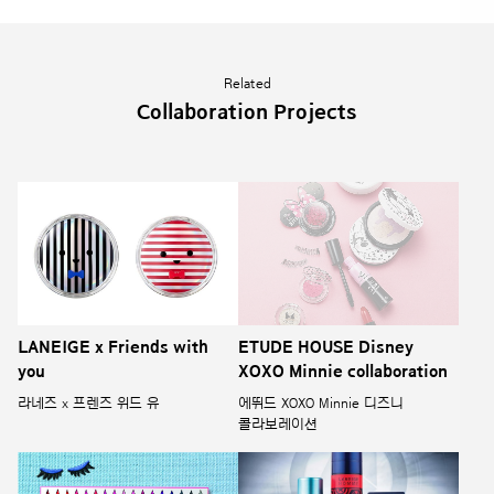
Related
Collaboration Projects
LANEIGE x Friends with
ETUDE HOUSE Disney
you
XOXO Minnie collaboration
라네즈 x 프렌즈 위드 유
에뛰드 XOXO Minnie 디즈니
콜라보레이션