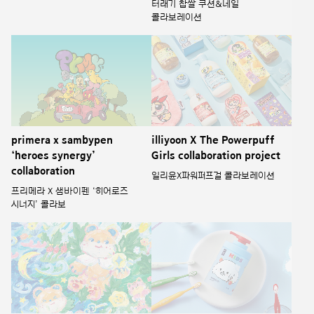
Girls collaboration project
‘heroes synergy’
collaboration
일리윤X파워퍼프걸 콜라보레이션
프리메라 X 샘바이펜 ‘히어로즈
시너지’ 콜라보
HANYUL X YSLOW
The newly launched Median
Collaboration
365days with sechon
| Package Design
character
| 365days Kids Pump
‘쑥꼬미와 함께 떠나요’ 한율
Toothpaste & Toothbrush
어린쑥X이슬로 콜라보레이션
Design
메디안 365days 어린이 펌프치약 &
칫솔 세숑 콜라보