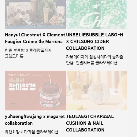
yuhaenghwajang x magaret
TEOLAEGI CHAPSSAL
collaboration
CUSHION & NAIL
COLLABORATION
유행화장 x 마가렡 콜라보레이션
터래기 찹쌀 쿠션&네일
콜라보레이션
illiyoon X The Powerpuff
primera x sambypen