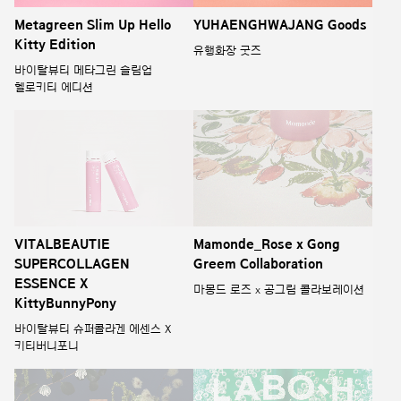
Mamonde_Rose x Gong
VITALBEAUTIE
Greem Collaboration
SUPERCOLLAGEN
ESSENCE X
마몽드 로즈 x 공그림 콜라보레이션
KittyBunnyPony
바이탈뷰티 슈퍼콜라겐 에센스 X
키티버니포니
Hanyul Chestnut X Clement
UNBELIEBUBBLE LABO-H
Faugier Creme de Marrons
X CHILSUNG CIDER
COLLABORATION
한율 부들밤 X 클레망포지에
크렘드마롱
라보에이치와 칠성사이다의 놀라운
만남, 언빌리버블 콜라보레이션