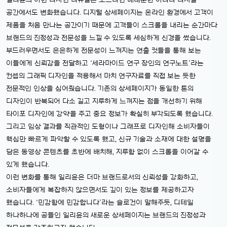
일리윤의 이번 디자인 리뉴얼은 오프라인 매대뿐만 아니라 디지털
공간에서도 변화했습니다. 디지털 상세페이지는 온라인 환경에서 고객이
제품을 처음 만나는 공간이기 때문에 고객들이 스크롤을 내리는 순간마다
브랜드의 진정성과 전문성을 느낄 수 있도록 세심하게 신경을 썼습니다.
부드러우면서도 은은하게 전문성이 느껴지는 연출 컷들을 통해 보는
이들에게 신뢰감을 전달하고 ‘세라마이드 연구 장인의 연구노트’라는
컨셉의 그래픽 디자인을 적용해서 마치 연구자료를 직접 보는 듯한
전문적인 인상을 심어줬습니다. 기존의 상세페이지가 동일한 톤의
디자인이 반복되어 다소 길고 지루하게 느껴지는 점을 개선하기 위해
타이포 디자인에 강약을 주고 중요 정보가 확실히 부각되도록 했습니다.
그리고 임상 결과를 직관적인 도형이나 그래프로 디자인해 소비자들이
핵심만 빠르게 파악할 수 있도록 했고, 신규 기술과 소재에 대한 설명을
담은 동영상 콘텐츠를 초반에 배치해, 지루함 없이 스크롤을 이어갈 수
있게 했습니다.
이런 변화를 통해 일리윤은 더마 브랜드로서의 신뢰성을 강화하고,
소비자들에게 복잡하지 않으면서도 깊이 있는 정보를 제공하고자
했습니다. ‘민감함에 민감합니다’라는 슬로건이 말해주듯, 디테일
하나하나에 공들인 일리윤의 새로운 상세페이지는 브랜드의 진정성과