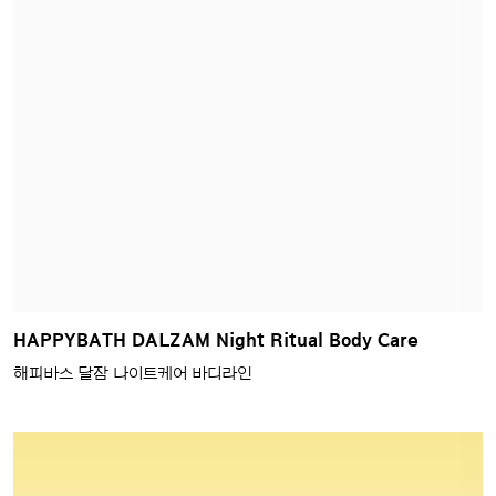
Happybath x Bao Family Collaboration & Shower
Jelly
해피바스 바오 패밀리 콜라보 & 샤워젤리