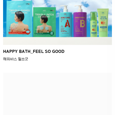
HAPPY BATH_DEO FOOT SHAMPOO
해피바스 보송보송 향기로운 발 풋샴푸