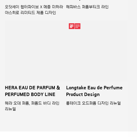
Recently
HAPPYBATH's Works