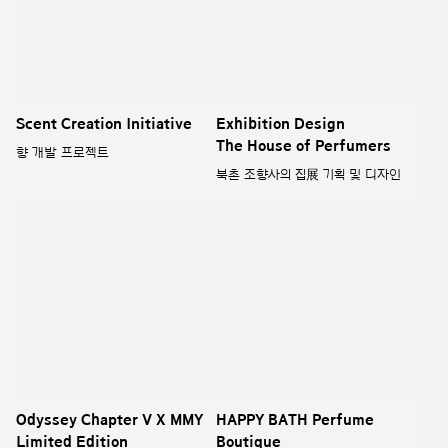
Limited Edition
오딧세이 챕터파이브 X 메종 미하라
HAPPY BATH Perfume
야스히로 리미티드 제품 디자인
Boutique
해피바스 퍼퓸부티크 라인
HERA EAU DE PARFUM &
PERFUMED BODY LINE
헤라 오데 퍼퓸, 퍼퓸드 바디 라인
Longtake Eau de Perfume
리뉴얼
Product Design
롱테이크 오드퍼퓸 디자인 리뉴얼