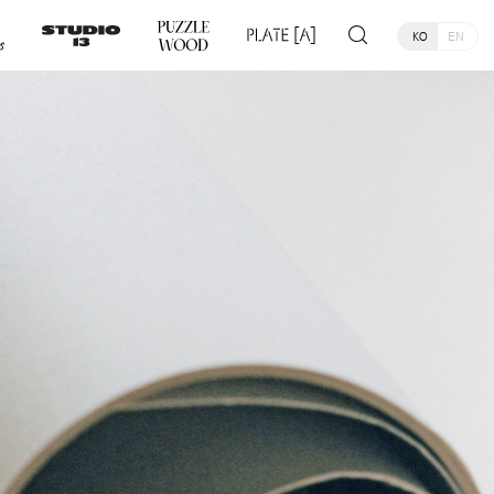
KO
EN