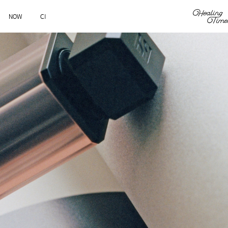
NOW
CI