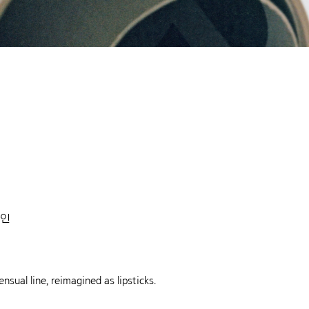
라인
sual line, reimagined as lipsticks.