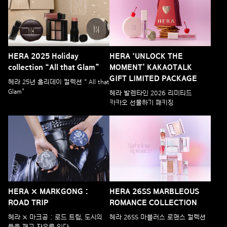
HERA 2025 Holiday
HERA ‘UNLOCK THE
collection “All that Glam”
MOMENT’ KAKAOTALK
GIFT LIMITED PACKAGE
헤라 25년 홀리데이 컬렉션 “ All that
Glam”
헤라 발렌타인 2026 리미티드
카카오 선물하기 패키징
HERA × MARKGONG :
HERA 26SS MARBLEOUS
ROAD TRIP
ROMANCE COLLECTION
헤라 × 마크공 : 로드 트립, 도시의
헤라 26SS 마블러스 로맨스 컬렉션
틀을 깨고 자유를 입다.