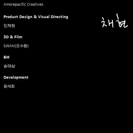
Amorepacific Creatives
Product Design & Visual Directing
민채현
3D & Film
SWAN(오수환)
BM
송태삼
Development
윤세희