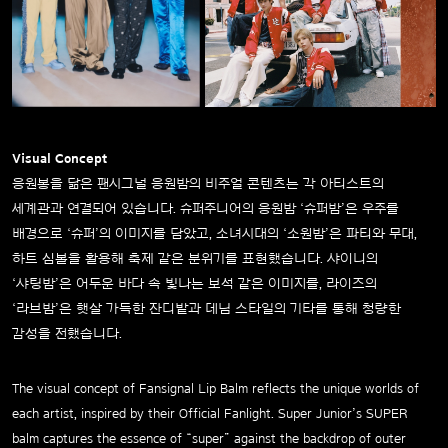
Visual Concept
응원봉을 닮은 팬시그널 응원밤의 비주얼 콘텐츠는 각 아티스트의
세계관과 연결되어 있습니다.
슈퍼주니어의 응원밤 ‘슈퍼밤’은 우주를
배경으로 ‘슈퍼’의 이미지를 담았고, 소녀시대의 ‘소원밤’은 파티와 무대,
하트 심볼을 활용해 축제 같은 분위기를 표현했습니다. 샤이니의
‘샤팅밤’은 어두운 바다 속 빛나는 보석 같은 이미지를, 라이즈의
‘라브밤’은 햇살 가득한 잔디밭과 데님 스타일의 기타를 통해 청량한
감성을 전했습니다.
The visual concept of Fansignal Lip Balm reflects the unique worlds of
each artist, inspired by their Official Fanlight.
Super Junior’s SUPER
balm captures the essence of “super” against the backdrop of outer