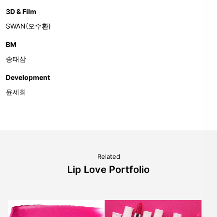
3D & Film
SWAN(오수환)
BM
송태삼
Development
윤세희
Related
Lip Love Portfolio