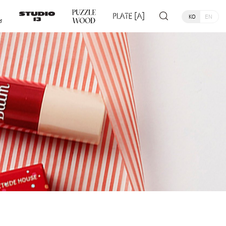
KO
EN