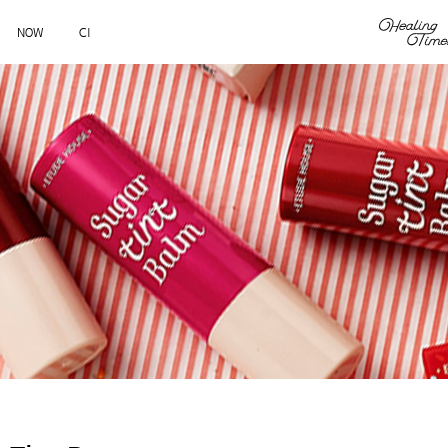
NOW
CI